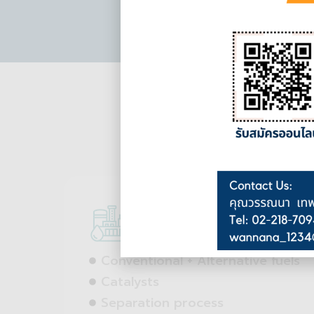
Petrochemicals
Conventional + Alternative fuels
Catalysts
Separation process