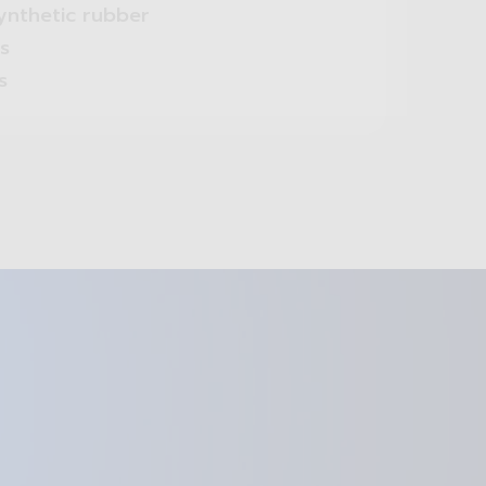
ynthetic rubber
s
s