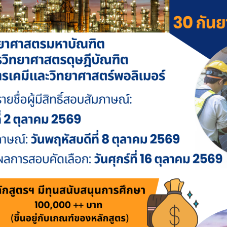
// GRADUATE PROGRAMME IN
FACULTY OF SCIENCE
holarship
Programs
Read More
Read 