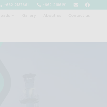
+662-2187661
+662-2186191
loads
Gallery
About us
Contact us