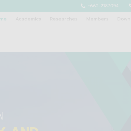
+662-2187094
me
Academics
Researches
Members
Down
N