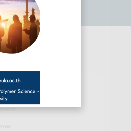
rs
ensors
ymer