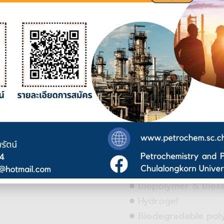
Research Theme
Polyme
Biopolymer & Bios
Hydrogel
Biodegradable pol