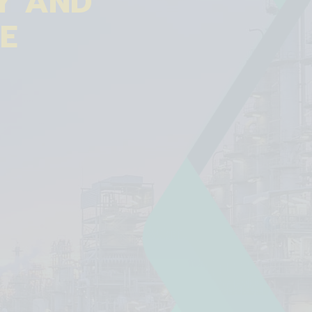
Y AND
E