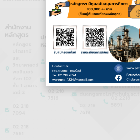
สำนักงาน
หลักสูตร
ประธาน
รอง
เลขานุการ
หลักสูตรฯ
ประธาน
หลักสูตรฯ
หลักสูตร
หลักสูตรฯ
ปิโตรเคมี
ศาสตราจารย์
รอง
และ
ดร.นพิดา
ศาสตราจารย์
รอง
วิทยาศาสตร์
หิญชีระนันทน์
ดร.กนกทิพย์
ศาสตราจารย์
พอลิเมอร์
บุญเกิด
ดร.ดวงกมล
ห้อง 102
napida.h@chula.ac.th
ตุงคะสมิต
ชั้น 1 อาคาร
k.boonkerd
02 218
เคมี 2
duangamol.n@chula.ac.t
7516
02 2218
5891
02 218
02 218
7619
7094
02 218
7661